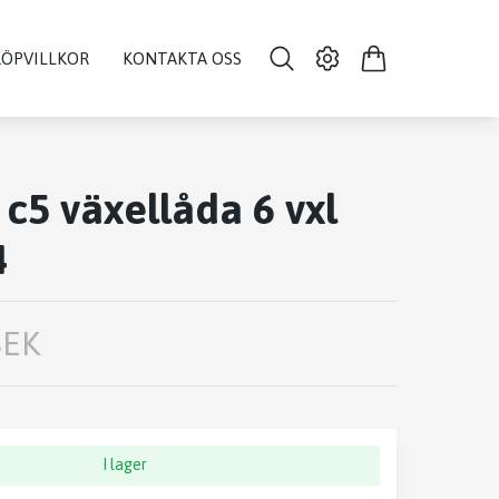
KÖPVILLKOR
KONTAKTA OSS
 c5 växellåda 6 vxl
4
SEK
I lager