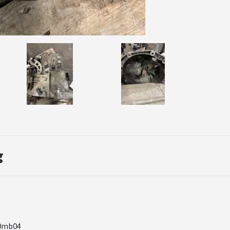
g
20mb04