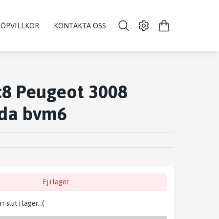
KÖPVILLKOR
KONTAKTA OSS
c8 Peugeot 3008
åda bvm6
Ej i lager
slut i lager. :(