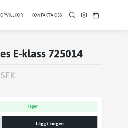
KÖPVILLKOR
KONTAKTA OSS
s E-klass 725014
 SEK
I lager
Lägg i korgen