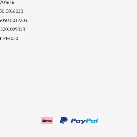
704616
50 C016030
6050 C012203
320109931R
:
PF6050