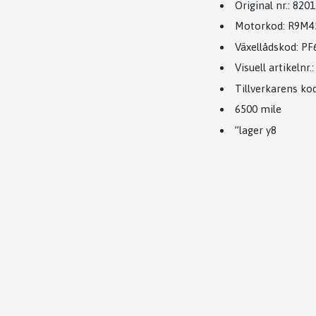
Original nr.:
8201
Motorkod:
R9M4
Växellådskod
:
PF
Visuell artikelnr.:
Tillverkarens kod
6500 mile
’’lager y8