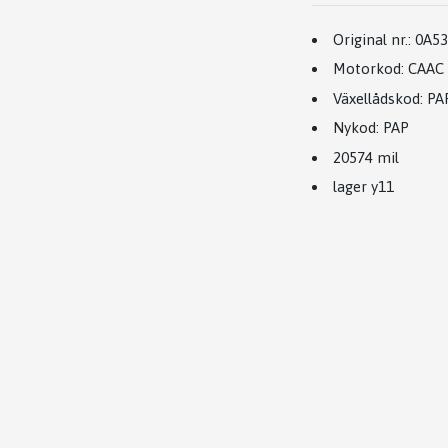
Original nr.:
0A53
Motorkod:
CAAC
Växellådskod
:
PA
Nykod:
PAP
20574 mil
lager y11