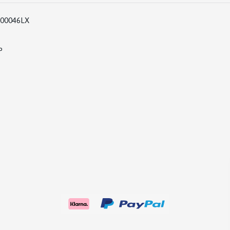
00046LX
P