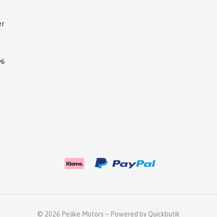
er
v6
© 2026 Pejike Motors
–
Powered by Quickbutik