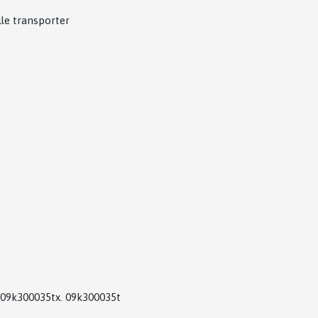
lle transporter
9k300035tx. 09k300035t