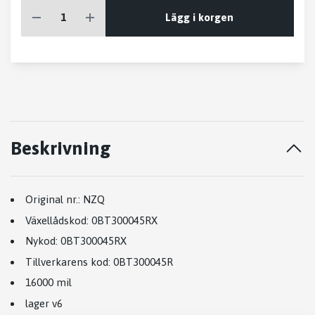
Lägg i korgen
Beskrivning
Original nr.:
NZQ
Växellådskod:
0BT300045RX
Nykod
:
0BT300045RX
Tillverkarens kod
:
0BT300045R
16000 mil
lager v6