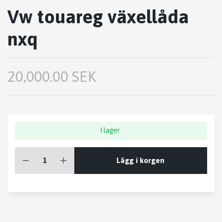
Vw touareg växellåda
nxq
20,000.00 SEK
I lager
Lägg i korgen