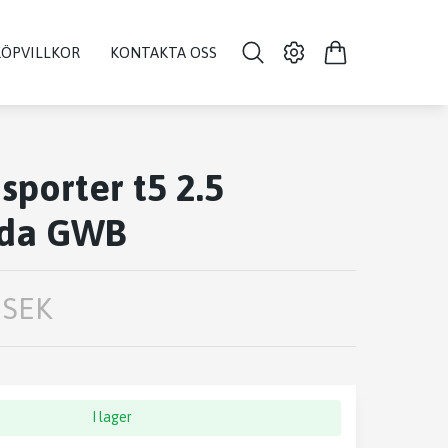
KÖPVILLKOR
KONTAKTA OSS
sporter t5 2.5
åda GWB
 SEK
I lager