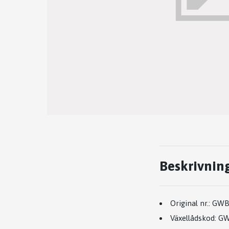
Beskrivnin
Original nr.:
GW
Växellådskod:
G