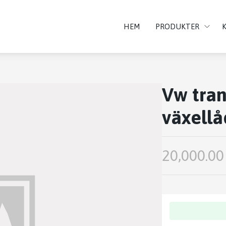
HEM
PRODUKTER
Vw tran
växell
20,000.00